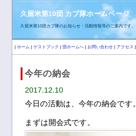
久留米第10団 カブ隊ホームページ
久留米第10団カブ隊のお知らせ・活動情報等のご案内です。
|
ホーム
|
ゲストブック
|
団ホームへ
|
お問い合わせ
|
アクセス
|
今年の納会
2017.12.10
今日の活動は、今年の納会です
まずは開会式です。