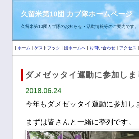
久留米第10団 カブ隊ホームページ
久留米第10団カブ隊のお知らせ・活動情報等のご案内です。
|
ホーム
|
ゲストブック
|
団ホームへ
|
お問い合わせ
|
アクセス
|
ダメゼッタイ運動に参加しま
2018.06.24
今年もダメゼッタイ運動に参加し
まずは皆さんと一緒に整列です。