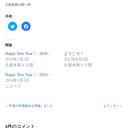
久留米第10団一同
共有:
ク
Facebook
リ
で
ッ
共
ク
有
し
す
て
る
関連
Twitter
に
で
は
共
ク
Happy New Year ! – 2018 –
ようこそ！
有
リ
2018年1月1日
2012年6月1日
(新
ッ
し
ク
久留米第１０団
久留米第１０団
い
し
ウ
て
ィ
く
Happy New Year ! – 2014 –
ン
だ
ド
さ
2014年1月1日
ウ
い
ニュース
で
(新
開
し
き
い
ま
ウ
す)
ィ
ン
«
平成23年度納会を実施しました
ようこそ！
»
ド
ウ
で
開
き
ま
4件のコメント