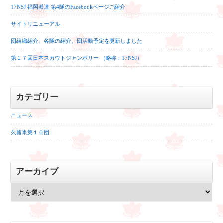
17NSJ 福岡派遣 第4隊のFacebookページご紹介
サイトリニューアル
団組織紹介、各隊の紹介、団活動予定を更新しました
第１７回日本スカウトジャンボリー （略称：17NSJ）
カテゴリー
ニュース
久留米第１０団
アーカイブ
ア
ー
カ
イ