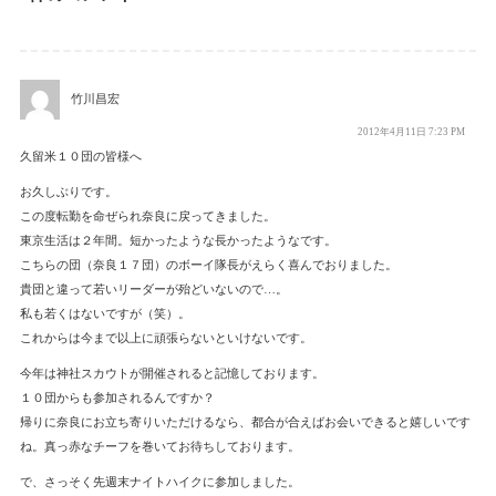
す)
竹川昌宏
2012年4月11日 7:23 PM
久留米１０団の皆様へ
お久しぶりです。
この度転勤を命ぜられ奈良に戻ってきました。
東京生活は２年間。短かったような長かったようなです。
こちらの団（奈良１７団）のボーイ隊長がえらく喜んでおりました。
貴団と違って若いリーダーが殆どいないので…。
私も若くはないですが（笑）。
これからは今まで以上に頑張らないといけないです。
今年は神社スカウトが開催されると記憶しております。
１０団からも参加されるんですか？
帰りに奈良にお立ち寄りいただけるなら、都合が合えばお会いできると嬉しいです
ね。真っ赤なチーフを巻いてお待ちしております。
で、さっそく先週末ナイトハイクに参加しました。