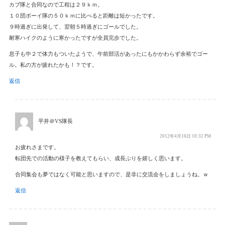
カブ隊と合同なので工程は２９ｋｍ。
１０団ボーイ隊の５０ｋｍに比べると距離は短かったです。
９時過ぎに出発して、翌朝５時過ぎにゴールでした。
耐寒ハイクのように寒かったですが全員完歩でした。
息子も中２で体力もついたようで、午前部活があったにもかかわらず余裕でゴー
ル。私の方が疲れたかも！？です。
返信
平井＠VS隊長
2012年4月16日 10:32 PM
お疲れさまです。
転団先での活動の様子を教えてもらい、成長ぶりを嬉しく思います。
合同集会も夢ではなく可能と思いますので、是非に交流会をしましょうね。ｗ
返信