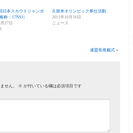
回日本スカウトジャンボ
久留米オリンピック奉仕活動
略称：17NSJ）
2011年10月16日
3月27日
ニュース
ス
連盟長推戴式
»
りません。
※
が付いている欄は必須項目です