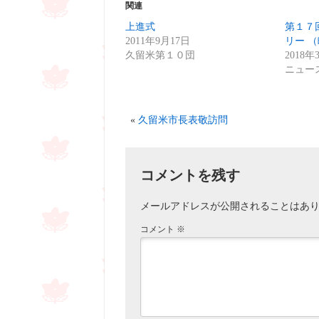
Twitter
に
関連
で
は
共
ク
上進式
第１７
有
リ
(新
ッ
2011年9月17日
リー （
し
ク
い
し
久留米第１０団
2018年
ウ
て
ニュー
ィ
く
ン
だ
ド
さ
ウ
い
で
(新
開
し
«
久留米市長表敬訪問
き
い
ま
ウ
す)
ィ
ン
ド
ウ
コメントを残す
で
開
き
ま
メールアドレスが公開されることはあ
す)
コメント
※