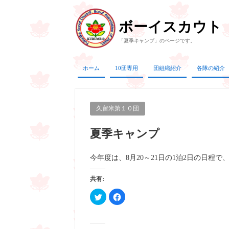
ボーイスカウト
「夏季キャンプ」のページです。
ホーム
10団専用
団組織紹介
各隊の紹介
久留米第１０団
夏季キャンプ
今年度は、8月20～21日の1泊2日の日程
共有:
ク
Facebook
リ
で
ッ
共
ク
有
し
す
て
る