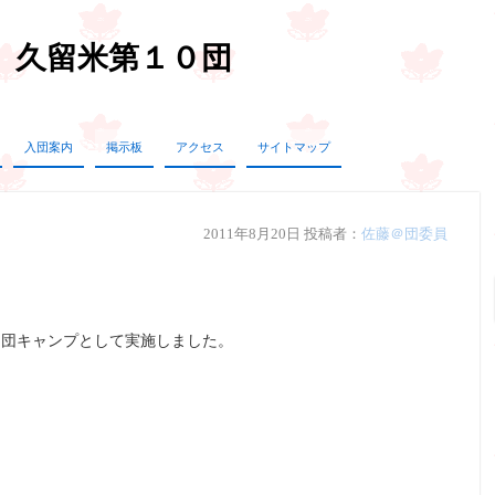
 久留米第１０団
入団案内
掲示板
アクセス
サイトマップ
2011年8月20日
投稿者：
佐藤＠団委員
で、団キャンプとして実施しました。